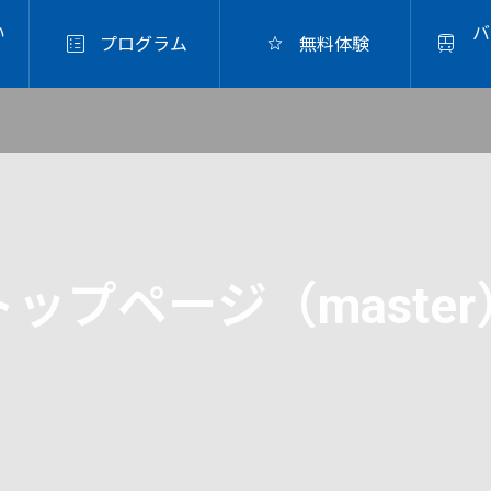
い
バ



プログラム
無料体験
グ箸
.10
トップページ（master