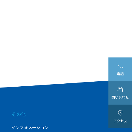

電話

問い合わせ

その他
アクセス
インフォメーション