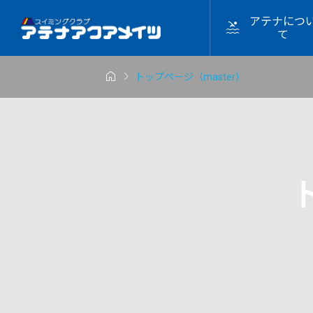
アテナにつ

て


トップページ（master）
2023年

ゲーム
ゲーミン
2026.07