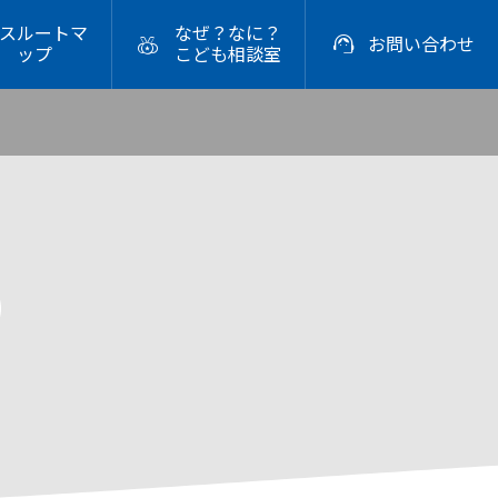
スルートマ
なぜ？なに？


お問い合わせ
ップ
こども相談室
2026年

生活はクラシック音楽でできている
2026.06.09
）