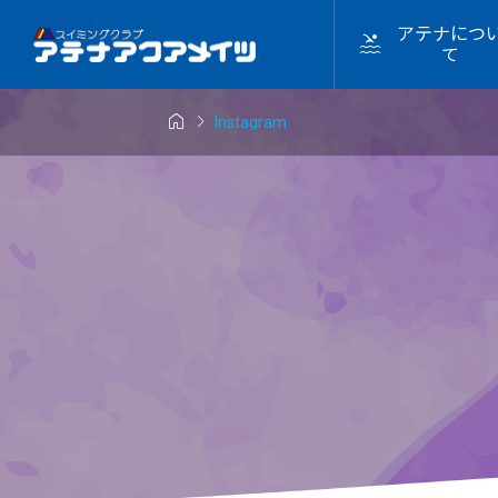
アテナにつ

て


Instagram
2023年

ゲーム
ゲーミン
2026.07