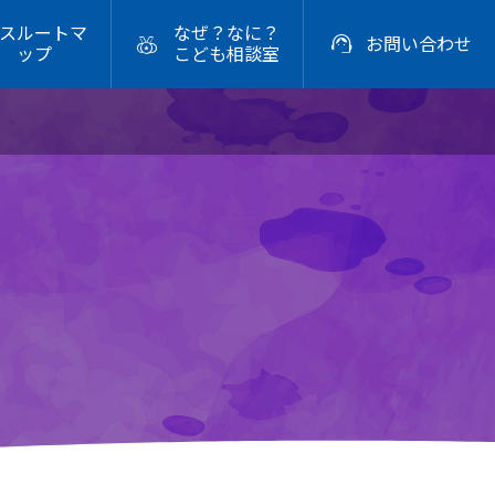
スルートマ
なぜ？なに？


お問い合わせ
ップ
こども相談室
2026年

生活はクラシック音楽でできている
2026.06.09