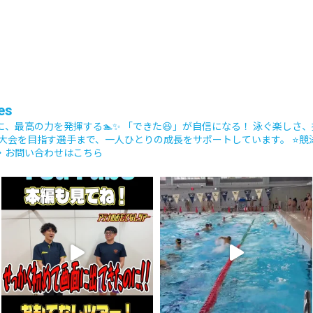
es
に、最高の力を発揮する🏊✨
「できた😆」が自信になる！
泳ぐ楽しさ、
大会を目指す選手まで、一人ひとりの成長をサポートしています。
⭐️
・お問い合わせはこちら