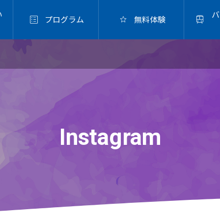
い
バ



プログラム
無料体験
グ箸
.10
Instagram